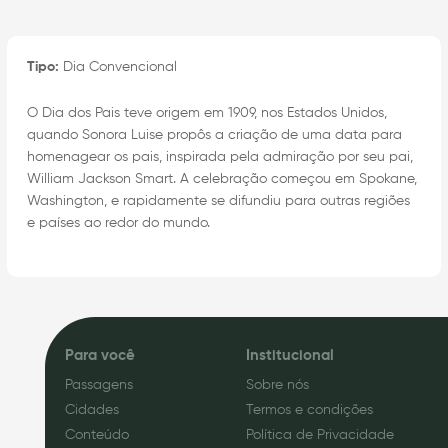
Tipo:
Dia Convencional
O Dia dos Pais teve origem em 1909, nos Estados Unidos,
quando Sonora Luise propôs a criação de uma data para
homenagear os pais, inspirada pela admiração por seu pai,
William Jackson Smart. A celebração começou em Spokane,
Washington, e rapidamente se difundiu para outras regiões
e países ao redor do mundo.
Para você
Institucional
Passagens
Sobre nós
Cidades
Termos e condições
Conteúdo
Política de Privacidade