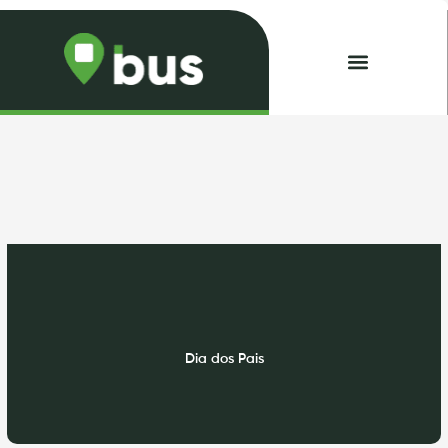
Skip
to
content
Minhas Passagens
Dia dos Pais