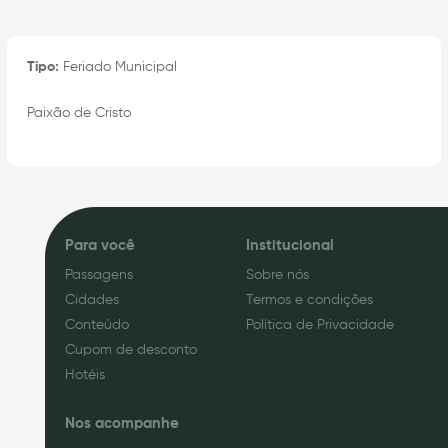
Tipo:
Feriado Municipal
Paixão de Cristo
Para você
Institucional
Passagens
Sobre nós
Cidades
Termos e condições
Conteúdo
Política de Privacidade
Cupom de desconto
Hotéis
Nos acompanhe