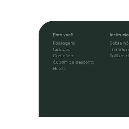
Para você
Instituci
Passagens
Sobre nó
Cidades
Termos e
Conteúdo
Política 
Cupom de desconto
Hotéis