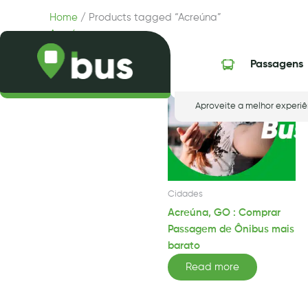
Skip
Home
/ Products tagged “Acreúna”
to
Acreúna
content
Showing the single result
Passagens
Aproveite a melhor experiê
Cidades
Acreúna, GO : Comprar
Passagem de Ônibus mais
barato
Read more