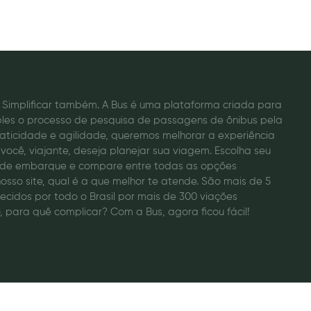
o. Simplificar também. A Bus é uma plataforma criada para
ples o processo de pesquisa de passagens de ônibus pela
raticidade e agilidade, queremos melhorar a experiência
você, viajante, deseja planejar sua viagem. Escolha seu
a de embarque e compare entre todas as opções
osso site, qual é a que melhor te atende. São mais de 5
recidos por todo o Brasil por mais de 300 viações
, para quê complicar? Com a Bus, agora ficou fácil!