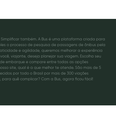
o. Simplificar também. A Bus é uma plataforma criada para
ples o processo de pesquisa de passagens de ônibus pela
raticidade e agilidade, queremos melhorar a experiência
você, viajante, deseja planejar sua viagem. Escolha seu
a de embarque e compare entre todas as opções
osso site, qual é a que melhor te atende. São mais de 5
recidos por todo o Brasil por mais de 300 viações
, para quê complicar? Com a Bus, agora ficou fácil!