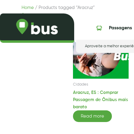
Skip
Home
/ Products tagged “Aracruz”
to
Aracruz
content
Showing the single result
Passagens
Aproveite a melhor experiê
Cidades
Aracruz, ES : Comprar
Passagem de Ônibus mais
barato
Read more