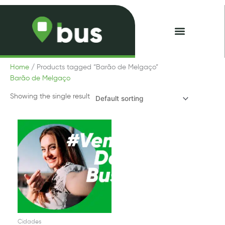
Skip
to
content
Minhas Passagens
Home
/ Products tagged “Barão de Melgaço”
Barão de Melgaço
Showing the single result
Cidades