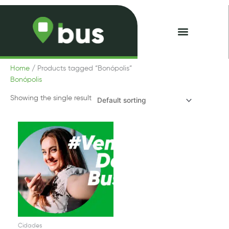
Skip
to
content
Minhas Passagens
Home
/ Products tagged “Bonópolis”
Bonópolis
Showing the single result
Cidades