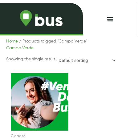
Skip
to
content
Minhas Passagens
Home
/ Products tagged “Campo Verde”
Campo Verde
Showing the single result
Cidades