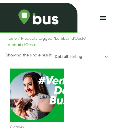
Skip
to
content
Minhas Passagens
Home
/ Products tagged “Lambari d'Oeste”
Lambari d'Oeste
Showing the single result
Cidades