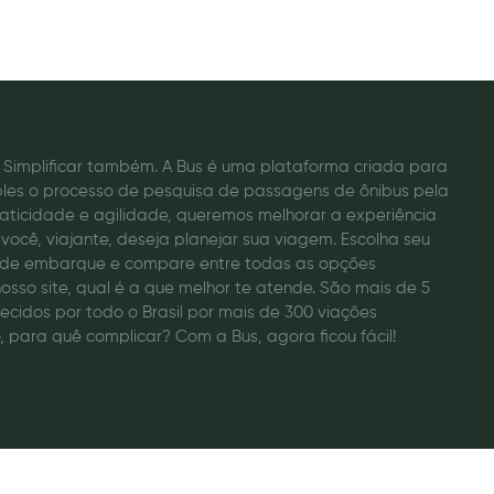
o. Simplificar também. A Bus é uma plataforma criada para
ples o processo de pesquisa de passagens de ônibus pela
raticidade e agilidade, queremos melhorar a experiência
você, viajante, deseja planejar sua viagem. Escolha seu
a de embarque e compare entre todas as opções
osso site, qual é a que melhor te atende. São mais de 5
recidos por todo o Brasil por mais de 300 viações
, para quê complicar? Com a Bus, agora ficou fácil!