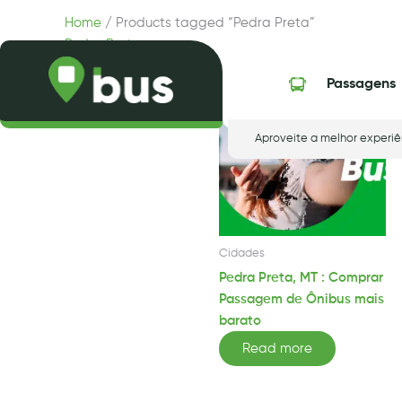
Skip
Home
/ Products tagged “Pedra Preta”
to
Pedra Preta
content
Showing the single result
Passagens
Aproveite a melhor experiê
Cidades
Pedra Preta, MT : Comprar
Passagem de Ônibus mais
barato
Read more