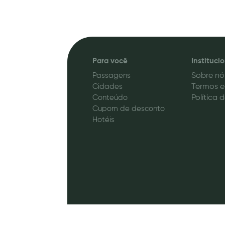
Para você
Instituci
Passagens
Sobre nó
Cidades
Termos e
Conteúdo
Política 
Cupom de desconto
Hotéis