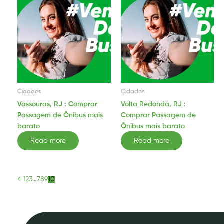
Cidades
Cidades
Vassouras, RJ : Comprar
Volta Redonda, RJ :
Passagem de Ônibus mais
Comprar Passagem de
barato
Ônibus mais barato
Read more
Read more
←
1
2
3
…
7
8
9
10