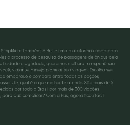
o. Simplificar também. A Bus é uma plataforma criada para
ples o processo de pesquisa de passagens de ônibus pela
raticidade e agilidade, queremos melhorar a experiência
você, viajante, deseja planejar sua viagem. Escolha seu
a de embarque e compare entre todas as opções
osso site, qual é a que melhor te atende. São mais de 5
recidos por todo o Brasil por mais de 300 viações
, para quê complicar? Com a Bus, agora ficou fácil!