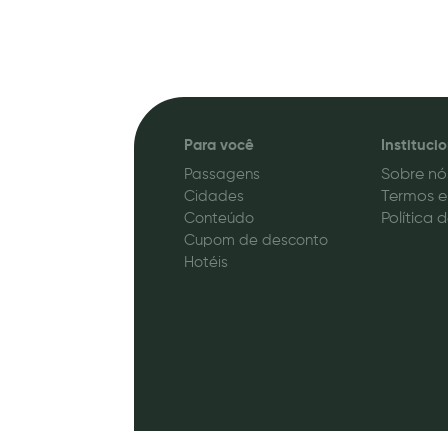
Para você
Instituci
Passagens
Sobre nó
Cidades
Termos e
Conteúdo
Política 
Cupom de desconto
Hotéis