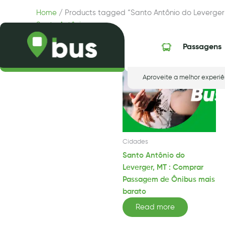
Skip
Home
/ Products tagged “Santo Antônio do Leverger
to
Santo Antônio do Leverger
content
Showing the single result
Passagens
Aproveite a melhor experiê
Cidades
Santo Antônio do
Leverger, MT : Comprar
Passagem de Ônibus mais
barato
Read more