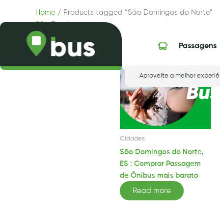
Skip
Home
/ Products tagged “São Domingos do Norte”
to
São Domingos do Norte
content
Showing the single result
Passagens
Aproveite a melhor experiê
Cidades
São Domingos do Norte,
ES : Comprar Passagem
de Ônibus mais barato
Read more