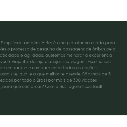
o. Simplificar também. A Bus é uma plataforma criada para
ples o processo de pesquisa de passagens de ônibus pela
raticidade e agilidade, queremos melhorar a experiência
você, viajante, deseja planejar sua viagem. Escolha seu
a de embarque e compare entre todas as opções
osso site, qual é a que melhor te atende. São mais de 5
recidos por todo o Brasil por mais de 300 viações
, para quê complicar? Com a Bus, agora ficou fácil!