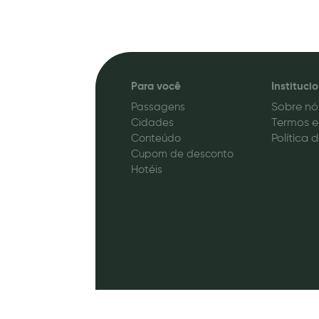
Para você
Instituci
Passagens
Sobre nó
Cidades
Termos e
Conteúdo
Política 
Cupom de desconto
Hotéis