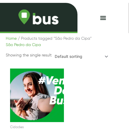
Skip
to
content
Minhas Passagens
Home
/ Products tagged “São Pedro da Cipa”
São Pedro da Cipa
Showing the single result
Cidades