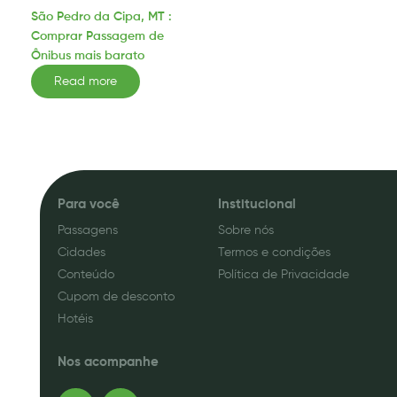
São Pedro da Cipa, MT :
Comprar Passagem de
Ônibus mais barato
Read more
Para você
Institucional
Passagens
Sobre nós
Cidades
Termos e condições
Conteúdo
Política de Privacidade
Cupom de desconto
Hotéis
Nos acompanhe
F
I