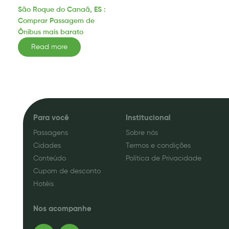
São Roque do Canaã, ES :
Comprar Passagem de
Ônibus mais barato
Read more
Para você
Institucional
Passagens
Sobre nós
Cidades
Termos e condições
Conteúdo
Política de Privacidade
Cupom de desconto
Hotéis
Nos acompanhe
F
I