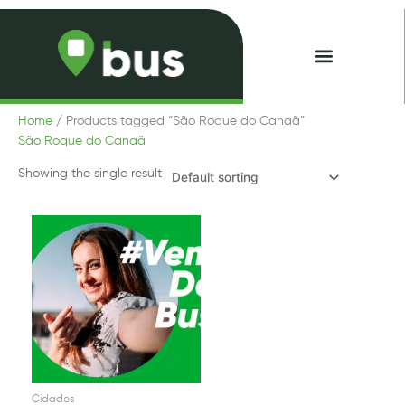
Skip
to
content
Minhas Passagens
Home
/ Products tagged “São Roque do Canaã”
São Roque do Canaã
Showing the single result
Cidades