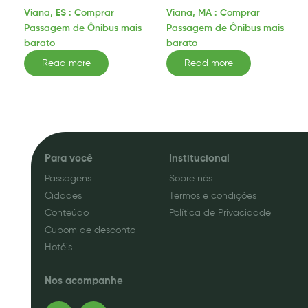
Viana, ES : Comprar
Viana, MA : Comprar
Passagem de Ônibus mais
Passagem de Ônibus mais
barato
barato
Read more
Read more
Para você
Institucional
Passagens
Sobre nós
Cidades
Termos e condições
Conteúdo
Política de Privacidade
Cupom de desconto
Hotéis
Nos acompanhe
F
I