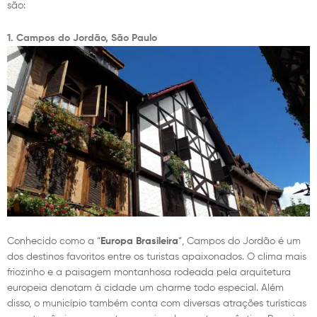
são:
1. Campos do Jordão, São Paulo
Conhecido como a “
Europa Brasileira
”, Campos do Jordão é um
dos destinos favoritos entre os turistas apaixonados. O clima mais
friozinho e a paisagem montanhosa rodeada pela arquitetura
europeia denotam à cidade um charme todo especial. Além
disso, o município também conta com diversas atrações turísticas