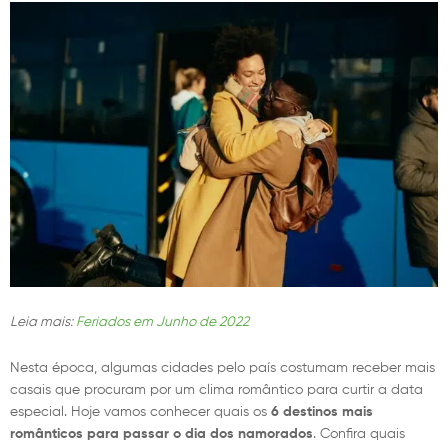
Leia mais:
Feriados em Junho de 2022
Nesta época, algumas cidades pelo país costumam receber mais
casais que procuram por um clima romântico para curtir a data
especial. Hoje vamos conhecer quais os
6 destinos mais
românticos para passar o dia dos namorados
. Confira quais