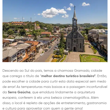
Descendo ao Sul do país, temos a charmosa Gramado, cidade
que carrega o título de “
melhor destino turístico brasileiro”
. Então,
pode escolher a cidade para curtir esta data especial sem medo
de errar! As temperaturas mais baixas e a paisagem inconfundível
da
Serra Gaúcha
, que emoldura lindamente a arquitetura
europeia, conferem à ela uma beleza cinematográfica. Além
disso, o local é repleto de opções de entretenimento, gastronomia
e cultura para aproveitar com quem a gente ama!