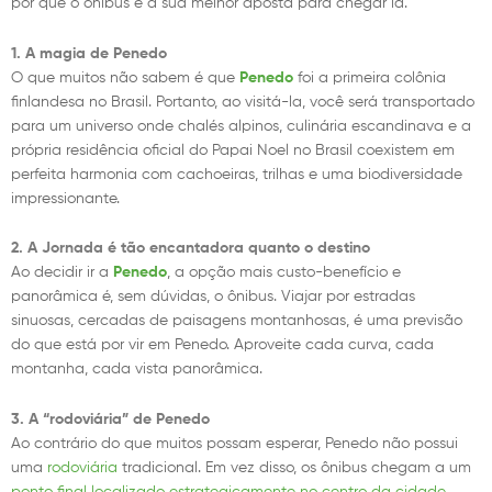
por que o ônibus é a sua melhor aposta para chegar lá.
1. A magia de Penedo
O que muitos não sabem é que
Penedo
foi a primeira colônia
finlandesa no Brasil. Portanto, ao visitá-la, você será transportado
para um universo onde chalés alpinos, culinária escandinava e a
própria residência oficial do Papai Noel no Brasil coexistem em
perfeita harmonia com cachoeiras, trilhas e uma biodiversidade
impressionante.
2. A Jornada é tão encantadora quanto o destino
Ao decidir ir a
Penedo
, a opção mais custo-benefício e
panorâmica é, sem dúvidas, o ônibus. Viajar por estradas
sinuosas, cercadas de paisagens montanhosas, é uma previsão
do que está por vir em Penedo. Aproveite cada curva, cada
montanha, cada vista panorâmica.
3. A “rodoviária” de Penedo
Ao contrário do que muitos possam esperar, Penedo não possui
uma
rodoviária
tradicional. Em vez disso, os ônibus chegam a um