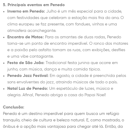
5. Principais eventos em Penedo
Inverno em Penedo:
Julho é um mês especial para a cidade,
com festividades que celebram a estação mais fria do ano. O
clima europeu se faz presente, com fondues, vinhos e uma
atmosfera aconchegante.
Encontro de Motos:
Para os amantes de duas rodas, Penedo
torna-se um ponto de encontro imperdível. O ronco dos motores
e a paixão pelo asfalto tomam as ruas, com exibições, desfiles
e uma vibe contagiante.
Festa de São João:
Tradicional festa junina que ocorre em
junho, com música, dança e muita comida típica.
Penedo Jazz Festival:
Em agosto, a cidade é preenchida pelos
sons envolventes do jazz, atraindo músicos de todo o país.
Natal Luz de Penedo:
Um espetáculo de luzes, música e
alegria. Afinal, Penedo abriga a casa do Papai Noel!
Conclusão:
Penedo é um destino imperdível para quem busca um refúgio
tranquilo, cheio de cultura e beleza natural. E, como mostrado, o
ônibus é a opção mais vantajosa para chegar até lá. Então, da