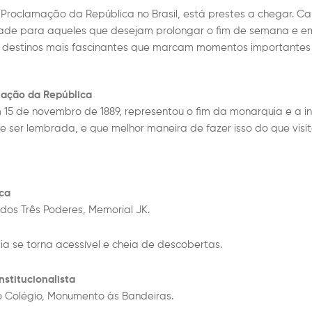
 Proclamação da República no Brasil, está prestes a chegar. C
dade para aqueles que desejam prolongar o fim de semana e e
destinos mais fascinantes que marcam momentos importantes da
mação da República
15 de novembro de 1889, representou o fim da monarquia e a i
ce ser lembrada, e que melhor maneira de fazer isso do que visi
ca
dos Três Poderes, Memorial JK.
lia se torna acessível e cheia de descobertas.
stitucionalista
do Colégio, Monumento às Bandeiras.