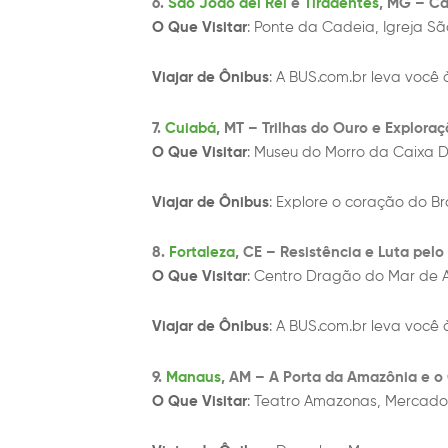
6.
São João del Rei
e
Tiradentes
, MG – C
O Que Visitar
: Ponte da Cadeia, Igreja Sã
Viajar de Ônibus
: A BUS.com.br leva você 
7.
Cuiabá
, MT – Trilhas do Ouro e Exploraç
O Que Visitar
: Museu do Morro da Caixa 
Viajar de Ônibus
: Explore o coração do Br
8.
Fortaleza
, CE – Resistência e Luta pelo 
O Que Visitar
: Centro Dragão do Mar de A
Viajar de Ônibus
: A BUS.com.br leva você à
9.
Manaus
, AM – A Porta da Amazônia e o 
O Que Visitar
: Teatro Amazonas, Mercado