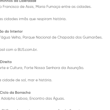
aminhos da Liberdade
o Francisco de Assis, Maria Fumaça entre as cidades.
às cidades irmãs que respiram história.
ão do Interior
D’água Velha, Parque Nacional de Chapada dos Guimarães.
asil com a BUS.com.br.
Direito
rte e Cultura, Forte Nossa Senhora da Assunção.
 cidade de sol, mar e história.
Ciclo da Borracha
 Adolpho Lisboa, Encontro das Águas.