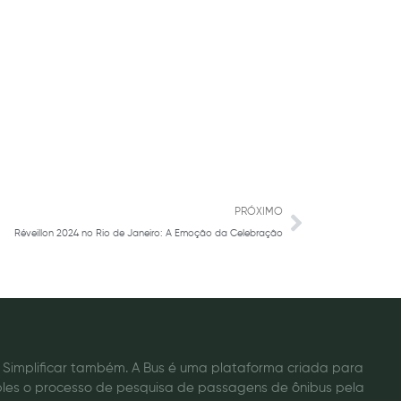
Next
PRÓXIMO
Réveillon 2024 no Rio de Janeiro: A Emoção da Celebração
o. Simplificar também. A Bus é uma plataforma criada para
ples o processo de pesquisa de passagens de ônibus pela