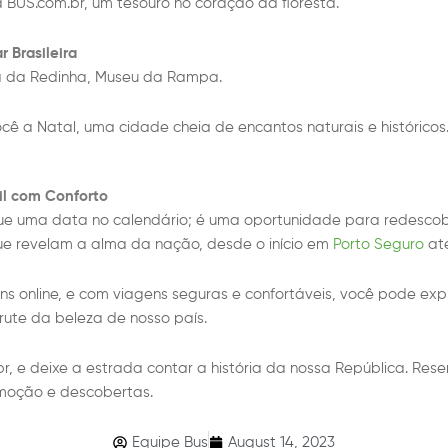
BUS.com.br, um tesouro no coração da floresta.
r Brasileira
ia da Redinha, Museu da Rampa.
cê a Natal, uma cidade cheia de encantos naturais e históricos
il com Conforto
 uma data no calendário; é uma oportunidade para redescobrir 
ue revelam a alma da nação, desde o início em
Porto Seguro
at
nline, e com viagens seguras e confortáveis, você pode explo
sfrute da beleza de nosso país.
, e deixe a estrada contar a história da nossa República. Re
emoção e descobertas.
Equipe Bus
August 14, 2023