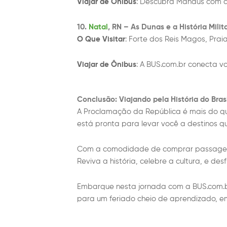
Viajar de Ônibus
: Descubra Manaus com a 
10.
Natal
, RN – As Dunas e a História Milita
O Que Visitar
: Forte dos Reis Magos, Pra
Viajar de Ônibus
: A BUS.com.br conecta vo
Conclusão: Viajando pela História do Bras
A Proclamação da República é mais do que
está pronta para levar você a destinos q
Com a comodidade de comprar passagens o
Reviva a história, celebre a cultura, e de
Embarque nesta jornada com a BUS.com.br
para um feriado cheio de aprendizado, 