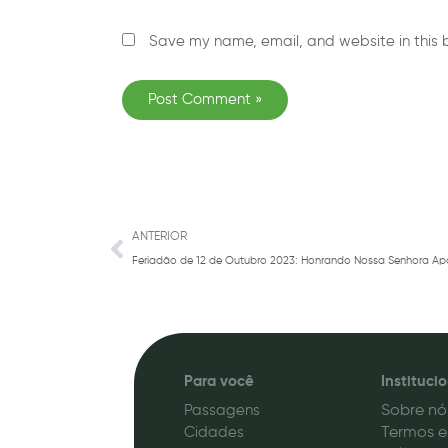
Save my name, email, and website in this 
Prev
ANTERIOR
Feriadão de 12 de Outubro 2023: Honrando Nossa Senhora Apar
Para você
Instituci
Passagens
Sobre nó
Cidades
Termos e