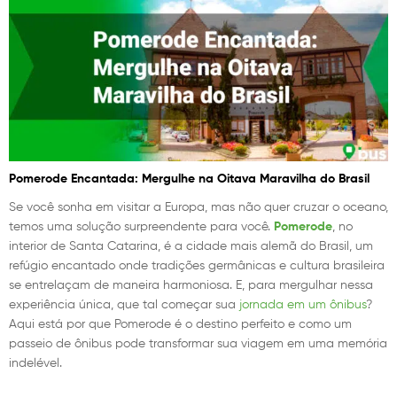
Pomerode Encantada: Mergulhe na Oitava Maravilha do Brasil
Se você sonha em visitar a Europa, mas não quer cruzar o oceano,
temos uma solução surpreendente para você.
Pomerode
, no
interior de Santa Catarina, é a cidade mais alemã do Brasil, um
refúgio encantado onde tradições germânicas e cultura brasileira
se entrelaçam de maneira harmoniosa. E, para mergulhar nessa
experiência única, que tal começar sua
jornada em um ônibus
?
Aqui está por que Pomerode é o destino perfeito e como um
passeio de ônibus pode transformar sua viagem em uma memória
indelével.