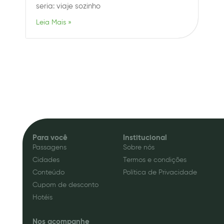
seria: viaje sozinho
Leia Mais »
Para você
Institucional
Passagens
Sobre nós
Cidades
Termos e condições
Conteúdo
Política de Privacidade
Cupom de desconto
Hotéis
Nos acompanhe