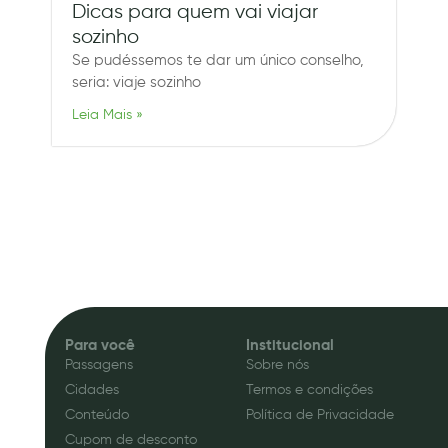
Dicas para quem vai viajar
sozinho
Se pudéssemos te dar um único conselho,
seria: viaje sozinho
Leia Mais »
Para você
Institucional
Passagens
Sobre nós
Cidades
Termos e condições
Conteúdo
Política de Privacidade
Cupom de desconto