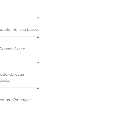
ando fizer sua busca.
Quando fizer a
 Podendo assim
idade.
car as informações