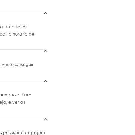
ma para fazer
pal, o horário de
 você conseguir
 empresa. Para
ja, e ver as
ibus possuem bagagem