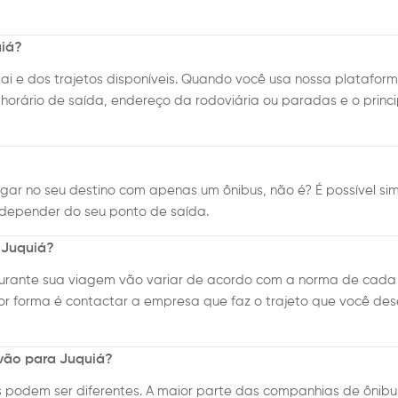
uiá?
ai e dos trajetos disponíveis. Quando você usa nossa platafor
horário de saída, endereço da rodoviária ou paradas e o princi
ar no seu destino com apenas um ônibus, não é? É possível sim
depender do seu ponto de saída.
 Juquiá?
 durante sua viagem vão variar de acordo com a norma de cada
hor forma é contactar a empresa que faz o trajeto que você dese
 vão para Juquiá?
us podem ser diferentes. A maior parte das companhias de ôn