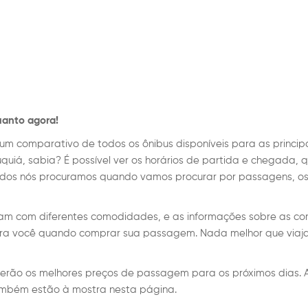
uanto agora!
um comparativo de todos os ônibus disponíveis para as princip
 Juquiá, sabia? É possível ver os horários de partida e chegada,
todos nós procuramos quando vamos procurar por passagens, o
tam com diferentes comodidades, e as informações sobre as 
para você quando comprar sua passagem. Nada melhor que viaj
serão os melhores preços de passagem para os próximos dias. A
ambém estão à mostra nesta página.