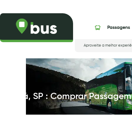
Skip
to
content
Passagens
Aproveite a melhor experiê
Juquiá, SP : Comprar Passagem