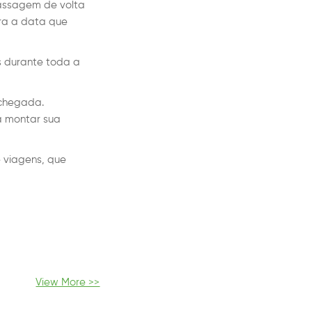
assagem de volta
ra a data que
s durante toda a
 chegada.
a montar sua
 viagens, que
View More >>