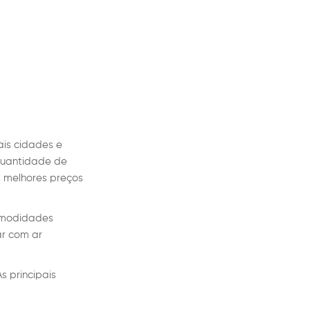
ais cidades e
 quantidade de
s melhores preços
comodidades
ar com ar
s principais